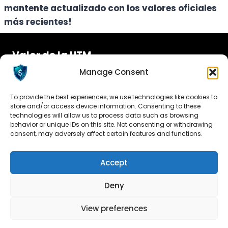
mantente actualizado con los valores oficiales
más recientes!
Valor de la UTM
Manage Consent
Aviso Legal
Política de Cookies
To provide the best experiences, we use technologies like cookies to
store and/or access device information. Consenting to these
Política de Privacidad
technologies will allow us to process data such as browsing
behavior or unique IDs on this site. Not consenting or withdrawing
consent, may adversely affect certain features and functions.
Accept
Deny
© 2026
Valor De La UTM
Reservados todos los
View preferences
derechos